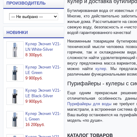
Кулер и доставка бутилир
ПРОИЗВОДИТЕЛЬ
Бутилированная вода от известных п
Многие, кто действительно заботит
жилые дома. Рассчитываете на свое
свежую воду, безопасность и «чисто
НОВИНКИ
водой гарантированного качества!
Неизменным товарищем бутилирова
Кулер Экочип V21-
технической мысли человека позво
LN White-Silver
горячем, так и охлажденном виде
8 300руб.
сложности найти удовлетворяющий 
вкусу предложена масса вариантов
Кулер Экочип V21-
можно найти
кулер
. Мы предлаг
LE Green
различными функциональными возмо
9 900руб.
Пурифайеры - кулеры c си
Кулер Экочип V21-
Еще одним прекрасным решение
LE Black-Silver
отличительная особенность данн
9 900руб.
Пурифайеры для воды
не требуют 
магистрали, а встроенная система ф
Кулер Экочип V21-
Ваш выбор остановился на пурифайе
L Green
модель «по душе».
16 200руб.
КАТАЛОГ ТОВАРОВ
Кулер Экочип V21-