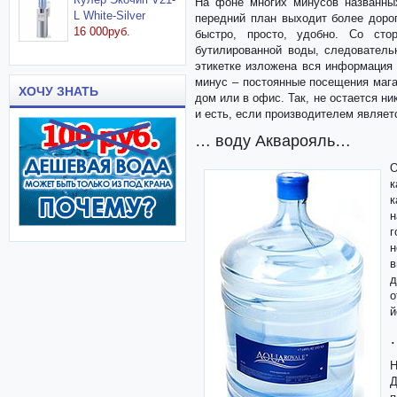
На фоне многих минусов названных
L White-Silver
передний план выходит более дорог
16 000руб.
быстро, просто, удобно. Со сто
бутилированной воды, следователь
этикетке изложена вся информация 
минус – постоянные посещения мага
ХОЧУ ЗНАТЬ
дом или в офис. Так, не остается н
и есть, если производителем являет
… воду Акварояль…
О
к
к
н
г
н
в
д
о
й
Н
Д