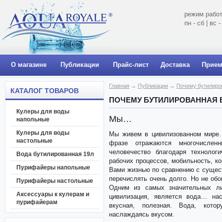
режим работ
пн - сб | вс
О магазине
Публикации
Прайс-лист
Доставка
Прием
Главная
→
Публикации
→
Почему бутилиро
КАТАЛОГ ТОВАРОВ
ПОЧЕМУ БУТИЛИРОВАННАЯ 
Кулеры для воды
Мы…
напольные
Кулеры для воды
Мы живем в цивилизованном мире.
настольные
фразе отражаются многочисленн
человечество благодаря технологи
Вода бутилированная 19л
рабочих процессов, мобильность, 
Пурифайеры напольные
Вами жизнью по сравнению с сущес
перечислять очень долго. Но не обо
Пурифайеры настольные
Одним из самых значительных ли
Аксессуары к кулерам и
цивилизация, является вода… нас
пурифайерам
вкусная, полезная. Вода, кото
наслаждаясь вкусом.