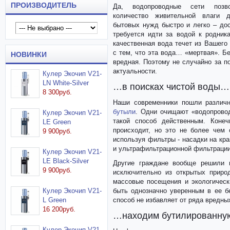
ПРОИЗВОДИТЕЛЬ
Да, водопроводные сети позво
количество живительной влаги 
бытовых нужд быстро и легко – дос
требуется идти за водой к родник
качественная вода течет из Вашего
с тем, что эта вода… «мертвая». Б
НОВИНКИ
вредная. Поэтому не случайно за п
актуальности.
Кулер Экочип V21-
LN White-Silver
…в поисках чистой воды…
8 300руб.
Наши современники пошли различ
бутыли
. Одни очищают «водопрово
Кулер Экочип V21-
такой способ действенным. Коне
LE Green
происходит, но это не более чем
9 900руб.
используя фильтры - насадки на кр
и ультрафильтрационной фильтрации
Кулер Экочип V21-
LE Black-Silver
Другие граждане вообще решили н
9 900руб.
исключительно из открытых приро
массовые посещения и экологическ
Кулер Экочип V21-
быть однозначно уверенным в ее б
L Green
способ не избавляет от ряда вредн
16 200руб.
…находим бутилированн
Кулер Экочип V21-