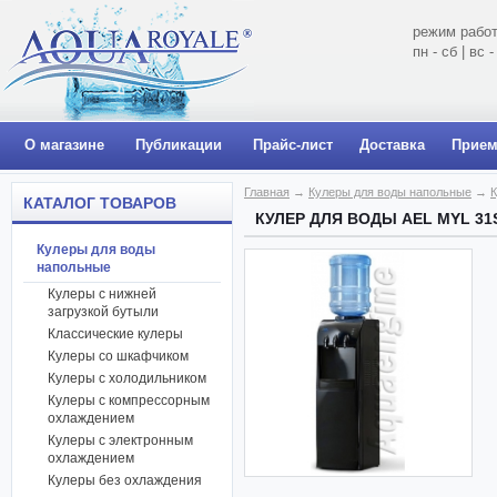
режим работ
пн - сб | вс
О магазине
Публикации
Прайс-лист
Доставка
Прием
Главная
→
Кулеры для воды напольные
→
К
КАТАЛОГ ТОВАРОВ
КУЛЕР ДЛЯ ВОДЫ AEL MYL 3
Кулеры для воды
напольные
Кулеры с нижней
загрузкой бутыли
Классические кулеры
Кулеры со шкафчиком
Кулеры с холодильником
Кулеры с компрессорным
охлаждением
Кулеры с электронным
охлаждением
Кулеры без охлаждения