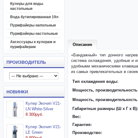
Кулеры для воды
настольные
Вода бутилированная 19л
Пурифайеры напольные
Пурифайеры настольные
Аксессуары к кулерам и
Описание
пурифайерам
«Бандажный» тип донного нагрев
система охлаждения, удобные и и
ПРОИЗВОДИТЕЛЬ
удобными механическими клавиша
из самых привлекательных в своем
Тип охлаждения воды:
Мощность, производительность 
НОВИНКИ
Мощность, производительность
Кулер Экочип V21-
Габаритные размеры (Ш x Г x В):
LN White-Silver
8 300руб.
Вес:
Гарантия:
Кулер Экочип V21-
LE Green
Производство:
9 900руб.