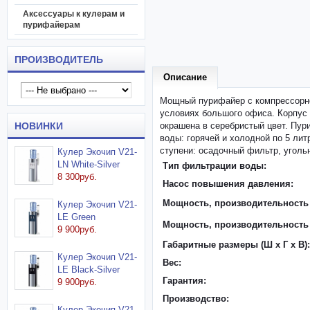
Аксессуары к кулерам и
пурифайерам
ПРОИЗВОДИТЕЛЬ
Описание
Мощный пурифайер с компрессорно
условиях большого офиса. Корпус 
НОВИНКИ
окрашена в серебристый цвет. Пур
воды: горячей и холодной по 5 лит
ступени: осадочный фильтр, уголь
Кулер Экочип V21-
LN White-Silver
Тип фильтрации воды:
8 300руб.
Насос повышения давления:
Мощность, производительность 
Кулер Экочип V21-
LE Green
Мощность, производительность
9 900руб.
Габаритные размеры (Ш x Г x В):
Кулер Экочип V21-
Вес:
LE Black-Silver
Гарантия:
9 900руб.
Производство:
Кулер Экочип V21-