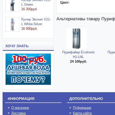
Цвет:
L Green
16 200руб.
Альтернативы товару Пурифа
Кулер Экочип V21-
L White-Silver
16 000руб.
ХОЧУ ЗНАТЬ
Пурифайер Ecotronic
Пури
H1-U4L
24 100руб.
ИНФОРМАЦИЯ
ДОПОЛНИТЕЛЬНО
О магазине
Публикации
Доставка
Карта сайта