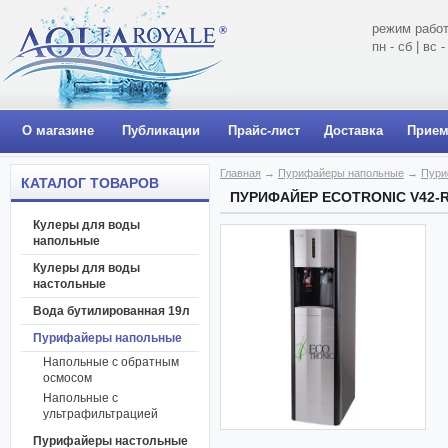
режим работ
пн - сб | вс
О магазине
Публикации
Прайс-лист
Доставка
Прием
Главная
→
Пурифайеры напольные
→
Пури
КАТАЛОГ ТОВАРОВ
ПУРИФАЙЕР ECOTRONIC V42-
Кулеры для воды
напольные
Кулеры для воды
настольные
Вода бутилированная 19л
Пурифайеры напольные
Напольные с обратным
осмосом
Напольные с
ультрафильтрацией
Пурифайеры настольные