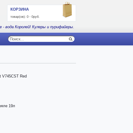
КОРЗИНА
товар(ов):
0
-
0руб.
е - вода Королей! Кулеры и пурифайеры.
st V745CST Red
ояле 19л