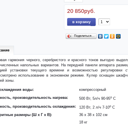
20 850руб.
в корзину
Поделиться…
сание
вая гармония черного, серебристого и красного тонов выгодно выдел
численных напольных вариантов. На передней панели аппарата разме
цией установки текущего времени и возможностью регулировки с
усмотрено использование в экономном режиме. Кулер оснащен шкафчи
ей зоны.
охлаждения воды:
компрессорный
ость, производительность нагрева:
o
500 Вт, 5л/ч 90-95
С
ость, производительность охлаждения:
o
120 Вт, 2 л/ч 7-10
C
ритные размеры (Ш x Г x В):
36 x 38 x 102 см
18 кг