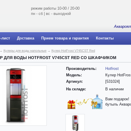
режим работы 10-00 / 20-00
пн - сб | вс - выходной
Аквароял
-лист
Доставка
Прием товара и гарантия
Контакты
→
Кулеры для воды напольные
→
Кулер HotFrost V745CST Red
ЕР ДЛЯ ВОДЫ HOTFROST V745CST RED СО ШКАФЧИКОМ
Производитель:
Hotfrost
Модель:
Кулер HotFro
Артикул:
[531024]
На складе:
В наличии
Вам подарок!
бутыль Аквар