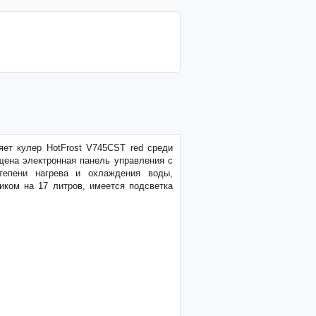
яет кулер HotFrost V745CST red среди
щена электронная панель управления с
тепени нагрева и охлаждения воды,
ком на 17 литров, имеется подсветка