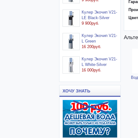
Гара
Прои
Кулер Экочип V21-
LE Black-Silver
Цвет
9 900руб.
Кулер Экочип V21-
Альте
L Green
16 200руб.
Кулер Экочип V21-
L White-Silver
16 000руб.
Вод
ХОЧУ ЗНАТЬ