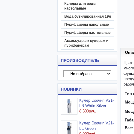
Кулеры для воды
настольные
Вода бутилированная 19л
Пурифайеры напольные
Пурифайеры настольные
Аксессуары к кулерам и
пурифайерам
Опи
ПРОИЗВОДИТЕЛЬ
Цвето
много
функ
пред
рабоч
НОВИНКИ
Тип 
Кулер Экочип V21-
Мощн
LN White-Silver
8 300руб.
Мощн
Габа
Кулер Экочип V21-
Вес:
LE Green
9 900руб.