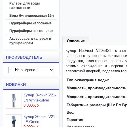
Кулеры для воды
настольные
Вода бутилированная 19л
Пурифайеры напольные
Пурифайеры настольные
Аксессуары к кулерам и
Описание
пурифайерам
Кулер HotFrost V205BST стане
напольного кулера, отличительны
ПРОИЗВОДИТЕЛЬ
продуктов, электронная панель 
режима охлаждения и нагрева в
элегантной дверцей, подсветка гол
Тип охлаждения воды:
НОВИНКИ
Мощность, производительность 
Кулер Экочип V21-
Мощность, производительность
LN White-Silver
Габаритные размеры (Ш x Г x В):
8 300руб.
Вес:
Кулер Экочип V21-
Гарантия:
LE Green
9 900руб.