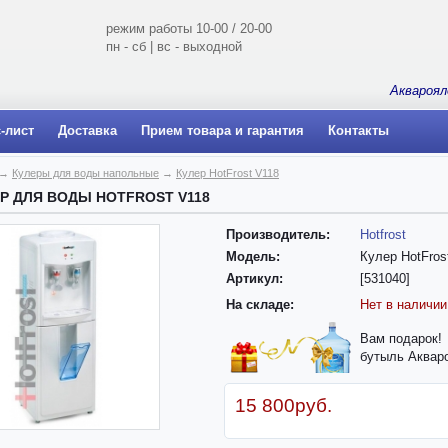
режим работы 10-00 / 20-00
пн - сб | вс - выходной
Аквароял
-лист
Доставка
Прием товара и гарантия
Контакты
→
Кулеры для воды напольные
→
Кулер HotFrost V118
Р ДЛЯ ВОДЫ HOTFROST V118
Производитель:
Hotfrost
Модель:
Кулер HotFros
Артикул:
[531040]
На складе:
Нет в наличии
Вам подарок!
бутыль Аквар
15 800руб.