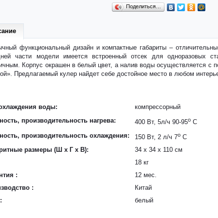
Поделиться…
сание
чный функциональный дизайн и компактные габариты – отличительные
дней части модели имеется встроенный отсек для одноразовых ста
ичным. Корпус окрашен в белый цвет, а налив воды осуществляется с
ой». Предлагаемый кулер найдет себе достойное место в любом интер
охлаждения воды:
компрессорный
ость, производительность нагрева:
o
400 Вт, 5л/ч 90-95
С
ость, производительность охлаждения:
o
150 Вт, 2 л/ч 7
C
ритные размеры (Ш x Г x В):
34 x 34 x 110 см
18 кг
нтия :
12 мес.
зводство :
Китай
:
белый