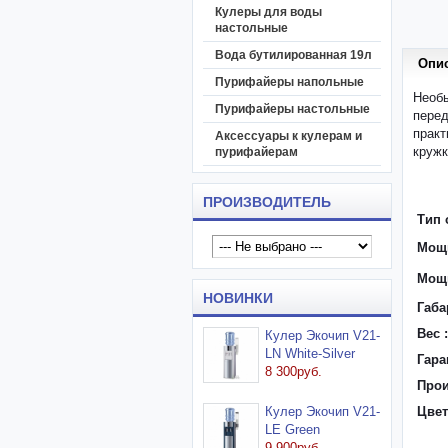
Кулеры для воды
настольные
Вода бутилированная 19л
Опи
Пурифайеры напольные
Необы
Пурифайеры настольные
пере
практ
Аксессуары к кулерам и
кружк
пурифайерам
ПРОИЗВОДИТЕЛЬ
Тип 
Мощн
Мощн
НОВИНКИ
Габа
Вес :
Кулер Экочип V21-
LN White-Silver
Гара
8 300руб.
Прои
Кулер Экочип V21-
Цвет
LE Green
9 900руб.