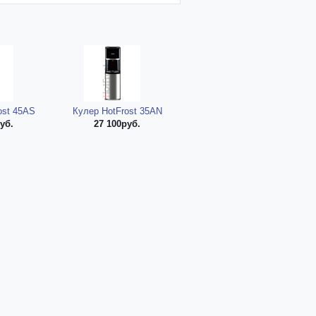
ost 45AS
Кулер HotFrost 35AN
уб.
27 100руб.