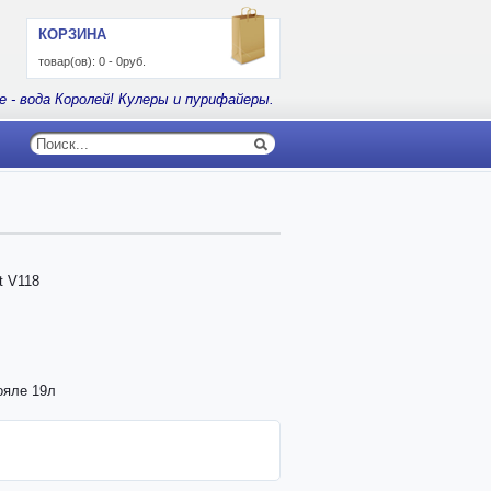
КОРЗИНА
товар(ов):
0
-
0руб.
е - вода Королей! Кулеры и пурифайеры.
t V118
ояле 19л