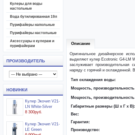
Кулеры для воды
настольные
Вода бутилированная 19л
Пурифайеры напольные
Пурифайеры настольные
Аксессуары к кулерам и
Описание
пурифайерам
Оригинальное дизайнерское испо
выделяют кулер Ecotronic G4-LM W
ПРОИЗВОДИТЕЛЬ
заслуживает производительная с
наряду с горячей и охлажденной. 
Тип охлаждения воды:
Мощность, производительность 
НОВИНКИ
Мощность, производительность
Кулер Экочип V21-
Габаритные размеры (Ш x Г x В):
LN White-Silver
8 300руб.
Вес:
Гарантия:
Кулер Экочип V21-
LE Green
Производство:
9 900руб.