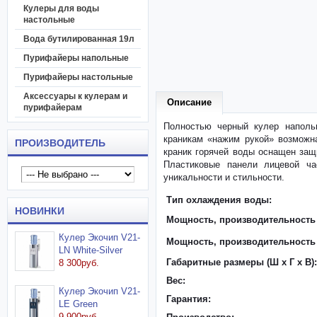
Кулеры для воды
настольные
Вода бутилированная 19л
Пурифайеры напольные
Пурифайеры настольные
Аксессуары к кулерам и
Описание
пурифайерам
Полностью черный кулер наполь
краникам «нажим рукой» возможн
ПРОИЗВОДИТЕЛЬ
краник горячей воды оснащен защ
Пластиковые панели лицевой час
уникальности и стильности.
Тип охлаждения воды:
НОВИНКИ
Мощность, производительность 
Кулер Экочип V21-
Мощность, производительность
LN White-Silver
Габаритные размеры (Ш x Г x В):
8 300руб.
Вес:
Кулер Экочип V21-
Гарантия:
LE Green
9 900руб.