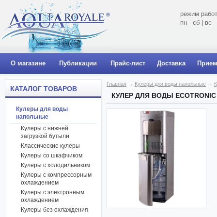
режим работ
пн - сб | вс
О магазине
Публикации
Прайс-лист
Доставка
Прием
Главная
→
Кулеры для воды напольные
→
К
КАТАЛОГ ТОВАРОВ
КУЛЕР ДЛЯ ВОДЫ ECOTRONIC
Кулеры для воды
напольные
Кулеры с нижней
загрузкой бутыли
Классические кулеры
Кулеры со шкафчиком
Кулеры с холодильником
Кулеры с компрессорным
охлаждением
Кулеры с электронным
охлаждением
Кулеры без охлаждения