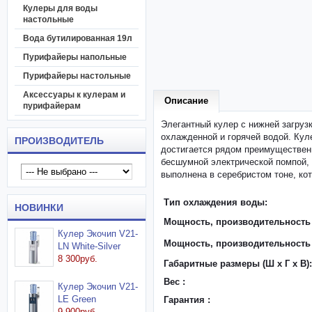
Кулеры для воды
настольные
Вода бутилированная 19л
Пурифайеры напольные
Пурифайеры настольные
Аксессуары к кулерам и
Описание
пурифайерам
Элегантный кулер с нижней загруз
охлажденной и горячей водой. Куле
ПРОИЗВОДИТЕЛЬ
достигается рядом преимущественн
бесшумной электрической помпой,
выполнена в серебристом тоне, ко
Тип охлаждения воды:
НОВИНКИ
Мощность, производительность 
Кулер Экочип V21-
Мощность, производительность
LN White-Silver
8 300руб.
Габаритные размеры (Ш x Г x В):
Вес :
Кулер Экочип V21-
LE Green
Гарантия :
9 900руб.