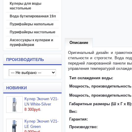
Кулеры для воды
настольные
Вода бутилированная 19л
Пурифайеры напольные
Пурифайеры настольные
Аксессуары к кулерам и
Описание
пурифайерам
Оригинальный дизайн и грамотно
стильности и строгости. Вода по
ПРОИЗВОДИТЕЛЬ
передней лакированной панели в
управления температурой охлажден
Тип охлаждения воды:
Мощность, производительность 
НОВИНКИ
Мощность, производительность
Кулер Экочип V21-
Габаритные размеры (Ш x Г x В):
LN White-Silver
8 300руб.
Вес:
Гарантия:
Кулер Экочип V21-
LE Green
Производство:
9 900руб.