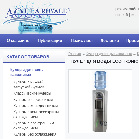
режим работ
пн - сб | вс
О магазине
Публикации
Прайс-лист
Доставка
Прием
Главная
→
Кулеры для воды напольные
→
К
КАТАЛОГ ТОВАРОВ
КУЛЕР ДЛЯ ВОДЫ ECOTRONIC
Кулеры для воды
напольные
Кулеры с нижней
загрузкой бутыли
Классические кулеры
Кулеры со шкафчиком
Кулеры с холодильником
Кулеры с компрессорным
охлаждением
Кулеры с электронным
охлаждением
Кулеры без охлаждения