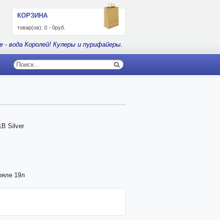
КОРЗИНА
товар(ов):
0
-
0руб.
е - вода Королей! Кулеры и пурифайеры.
B Silver
ояле 19л