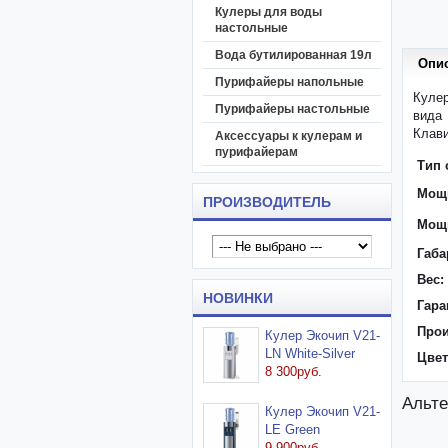
Кулеры для воды
настольные
Вода бутилированная 19л
Опи
Пурифайеры напольные
Кулер
Пурифайеры настольные
вида
Клави
Аксессуары к кулерам и
пурифайерам
Тип 
Мощн
ПРОИЗВОДИТЕЛЬ
Мощн
Габа
Вес:
НОВИНКИ
Гара
Прои
Кулер Экочип V21-
LN White-Silver
Цвет
8 300руб.
Альте
Кулер Экочип V21-
LE Green
9 900руб.