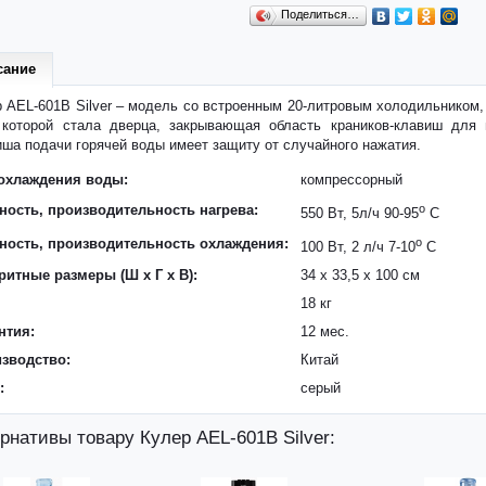
Поделиться…
сание
 AEL-601B Silver – модель со встроенным 20-литровым холодильником
 которой стала дверца, закрывающая область краников-клавиш для 
ша подачи горячей воды имеет защиту от случайного нажатия.
охлаждения воды:
компрессорный
ость, производительность нагрева:
o
550 Вт, 5л/ч 90-95
С
ость, производительность охлаждения:
o
100 Вт, 2 л/ч 7-10
C
ритные размеры (Ш x Г x В):
34 x 33,5 x 100 см
18 кг
нтия:
12 мес.
зводство:
Китай
:
серый
рнативы товару Кулер AEL-601B Silver: