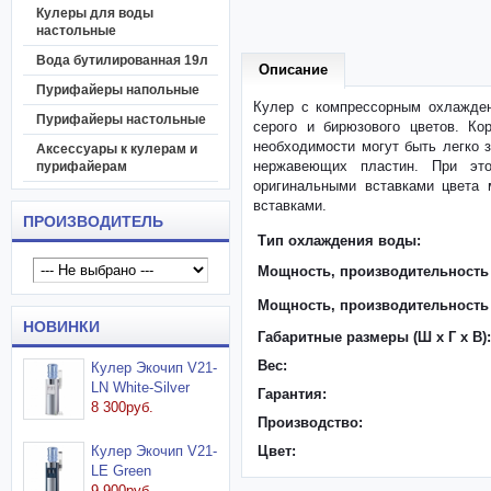
Кулеры для воды
настольные
Вода бутилированная 19л
Описание
Пурифайеры напольные
Кулер с компрессорным охлажден
Пурифайеры настольные
серого и бирюзового цветов. Ко
необходимости могут быть легко 
Аксессуары к кулерам и
нержавеющих пластин. При это
пурифайерам
оригинальными вставками цвета 
вставками.
ПРОИЗВОДИТЕЛЬ
Тип охлаждения воды:
Мощность, производительность 
Мощность, производительность
НОВИНКИ
Габаритные размеры (Ш x Г x В):
Вес:
Кулер Экочип V21-
LN White-Silver
Гарантия:
8 300руб.
Производство:
Кулер Экочип V21-
Цвет:
LE Green
9 900руб.