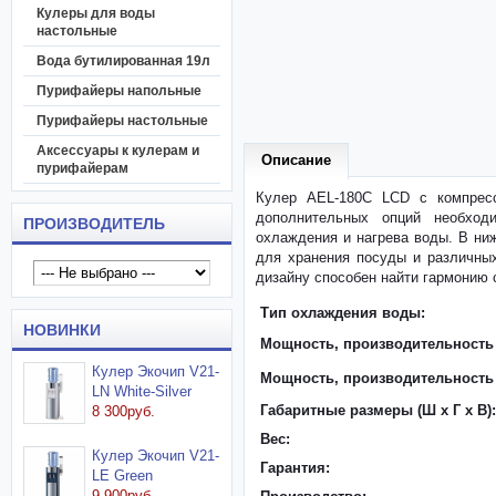
Кулеры для воды
настольные
Вода бутилированная 19л
Пурифайеры напольные
Пурифайеры настольные
Аксессуары к кулерам и
Описание
пурифайерам
Кулер AEL-180C LCD с компресс
дополнительных опций необход
ПРОИЗВОДИТЕЛЬ
охлаждения и нагрева воды. В ни
для хранения посуды и различны
дизайну способен найти гармонию
Тип охлаждения воды:
НОВИНКИ
Мощность, производительность 
Кулер Экочип V21-
Мощность, производительность
LN White-Silver
Габаритные размеры (Ш x Г x В):
8 300руб.
Вес:
Кулер Экочип V21-
Гарантия:
LE Green
9 900руб.