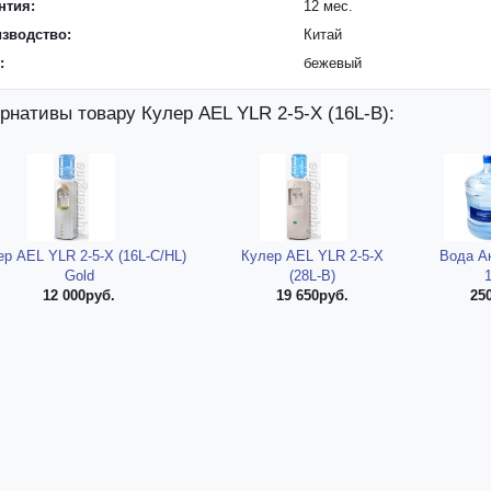
нтия:
12 мес.
зводство:
Китай
:
бежевый
рнативы товару Кулер AEL YLR 2-5-X (16L-B):
ер AEL YLR 2-5-X (16L-C/HL)
Кулер AEL YLR 2-5-X
Вода А
Gold
(28L-B)
12 000руб.
19 650руб.
25