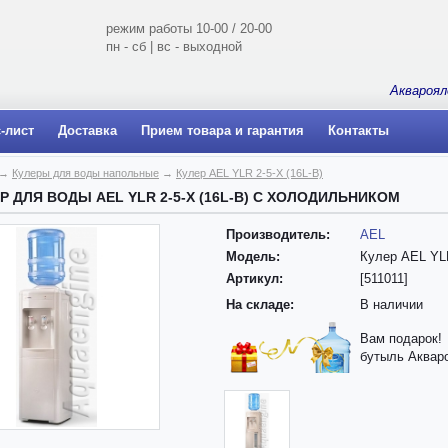
режим работы 10-00 / 20-00
пн - сб | вс - выходной
Аквароял
-лист
Доставка
Прием товара и гарантия
Контакты
→
Кулеры для воды напольные
→
Кулер AEL YLR 2-5-X (16L-B)
Р ДЛЯ ВОДЫ AEL YLR 2-5-X (16L-B) С ХОЛОДИЛЬНИКОМ
Производитель:
AEL
Модель:
Кулер AEL YLR
Артикул:
[511011]
На складе:
В наличии
Вам подарок!
бутыль Аквар