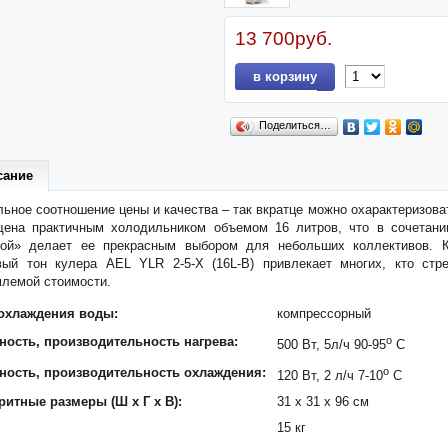
13 700руб.
в корзину
Поделиться…
сание
ьное соотношение цены и качества – так вкратце можно охарактеризова
щена практичным холодильником объемом 16 литров, что в сочетани
кой» делает ее прекрасным выбором для небольших коллективов. 
вый тон кулера AEL YLR 2-5-X (16L-B) привлекает многих, кто стр
лемой стоимости.
охлаждения воды:
компрессорный
ость, производительность нагрева:
o
500 Вт, 5л/ч 90-95
С
ость, производительность охлаждения:
o
120 Вт, 2 л/ч 7-10
C
ритные размеры (Ш x Г x В):
31 x 31 x 96 см
15 кг