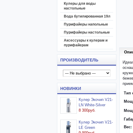
Кулеры для воды
настольные
Вода бутилированная 19л
Пурифайеры напольные
Пурифайеры настольные
Аксессуары к кулерам и
пурифайерам
Опи
ПРОИЗВОДИТЕЛЬ
Идеал
осна
круж
беже
прием
НОВИНКИ
Тип 
Кулер Экочип V21-
Мощн
LN White-Silver
8 300руб.
Мощн
Габа
Кулер Экочип V21-
Вес:
LE Green
9 900руб.