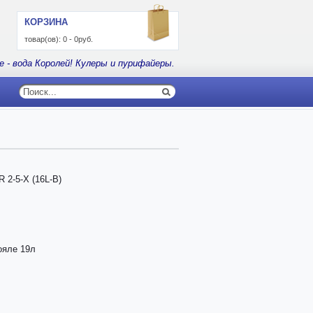
КОРЗИНА
товар(ов):
0
-
0руб.
е - вода Королей! Кулеры и пурифайеры.
 2-5-X (16L-B)
ояле 19л