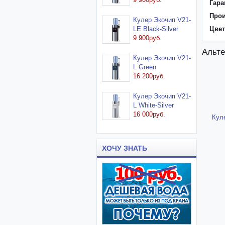
Гара
Прои
Кулер Экочип V21-
LE Black-Silver
Цвет
9 900руб.
Альте
Кулер Экочип V21-
L Green
16 200руб.
Кулер Экочип V21-
L White-Silver
16 000руб.
Кул
ХОЧУ ЗНАТЬ