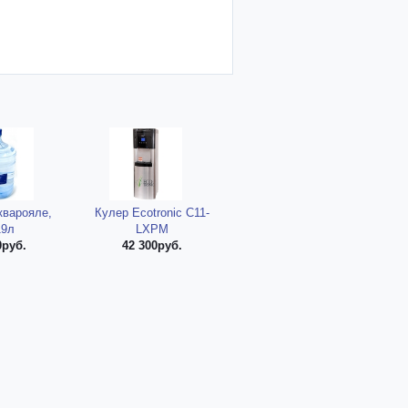
кварояле,
Кулер Ecotronic C11-
19л
LXPM
0руб.
42 300руб.